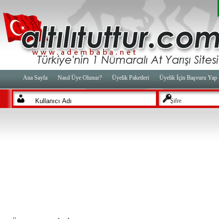
Ana Sayfa
Nasıl Üye Olunur?
Üyelik Paketleri
Üyelik İçin Başvuru Yap
Şifre