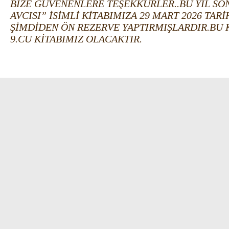
BİZE GÜVENENLERE TEŞEKKÜRLER..BU YIL S
AVCISI” İSİMLİ KİTABIMIZA 29 MART 2026 TARİH
ŞİMDİDEN ÖN REZERVE YAPTIRMIŞLARDIR.BU 
9.CU KİTABIMIZ OLACAKTIR.