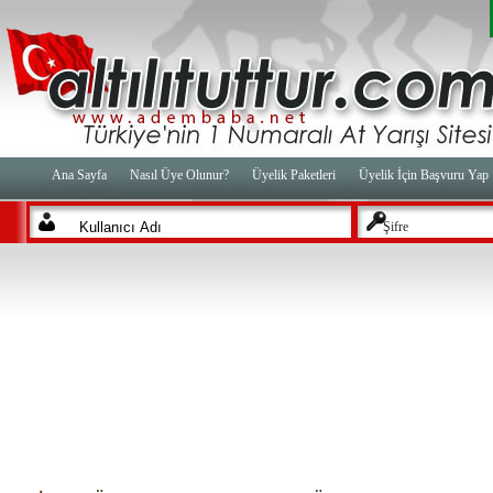
Ana Sayfa
Nasıl Üye Olunur?
Üyelik Paketleri
Üyelik İçin Başvuru Yap
Şifre