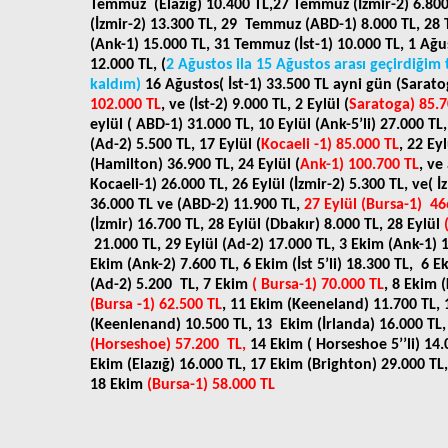
Temmuz
(Elazığ) 10.400 TL,27 Temmuz (İzmir-2) 6.800 
(İzmir-2) 13.300 TL, 29
Temmuz (ABD-1) 8.000 TL, 2
(Ank-1) 15.000 TL, 31 Temmuz (İst-1) 10.000 TL, 1 Ağus
12.000 TL, (
2 Ağustos ila 15 Ağustos arası geçirdiğim
kaldım)
16 Ağustos( İst-1) 33.500 TL ayni gün (Sarato
102.000 TL
, ve (İst-2) 9.000 TL, 2 Eylül (
Saratoga) 85.7
eylül ( ABD-1) 31.000 TL, 10 Eylül (Ank-5’li) 27.000 TL
(Ad-2) 5.500 TL, 17 Eylül (
Kocaeli -1) 85.000 TL
, 22 Eyl
(Hamilton) 36.900 TL, 24 Eylül (
Ank-1) 100.700 TL
, ve
Kocaeli-1) 26.000 TL, 26 Eylül (İzmir-2) 5.300 TL, ve( İ
36.000 TL ve (ABD-2) 11.900 TL,
27 Eylül (Bursa-1)
46
(İzmir) 16.700 TL, 28 Eylül (Dbakır) 8.000 TL, 28 Eylül
21.000 TL, 29 Eylül (Ad-2) 17.000 TL, 3 Ekim (Ank-1) 
Ekim (Ank-2) 7.600 TL, 6 Ekim (İst 5’li) 18.300 TL,
6 E
(Ad-2) 5.200
TL, 7 Ekim
( Bursa-1) 70.000 TL
, 8 Ekim (
(Bursa -1) 62.500 TL
, 11 Ekim (Keeneland) 11.700 TL, 
(Keenlenand) 10.500 TL, 13
Ekim (İrlanda) 16.000 TL
(Horseshoe) 57.200
TL,
14 Ekim ( Horseshoe 5’’li) 14.
Ekim (Elazığ) 16.000 TL, 17 Ekim (Brighton) 29.000 TL,
18 Ekim
(Bursa-1) 58.000 TL