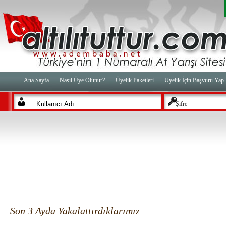
Ana Sayfa
Nasıl Üye Olunur?
Üyelik Paketleri
Üyelik İçin Başvuru Yap
Şifre
Son 3 Ayda Yakalattırdıklarımız