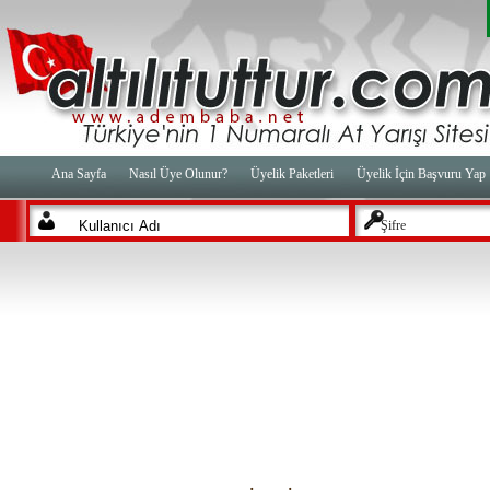
Ana Sayfa
Nasıl Üye Olunur?
Üyelik Paketleri
Üyelik İçin Başvuru Yap
Şifre