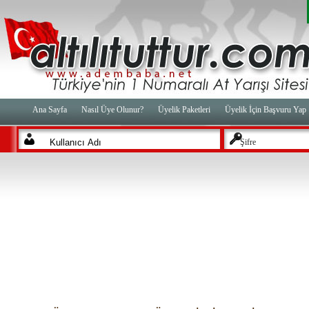
Ana Sayfa
Nasıl Üye Olunur?
Üyelik Paketleri
Üyelik İçin Başvuru Yap
Şifre